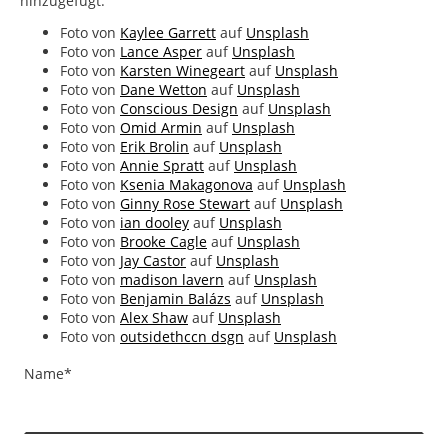
hinzugefügt:
Foto von
Kaylee Garrett
auf
Unsplash
Foto von
Lance Asper
auf
Unsplash
Foto von
Karsten Winegeart
auf
Unsplash
Foto von
Dane Wetton
auf
Unsplash
Foto von
Conscious Design
auf
Unsplash
Foto von
Omid Armin
auf
Unsplash
Foto von
Erik Brolin
auf
Unsplash
Foto von
Annie Spratt
auf
Unsplash
Foto von
Ksenia Makagonova
auf
Unsplash
Foto von
Ginny Rose Stewart
auf
Unsplash
Foto von
ian dooley
auf
Unsplash
Foto von
Brooke Cagle
auf
Unsplash
Foto von
Jay Castor
auf
Unsplash
Foto von
madison lavern
auf
Unsplash
Foto von
Benjamin Balázs
auf
Unsplash
Foto von
Alex Shaw
auf
Unsplash
Foto von
outsidethccn dsgn
auf
Unsplash
Name
*